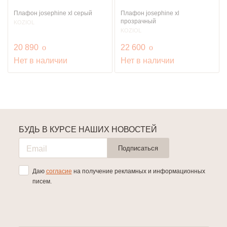
Плафон josephine xl серый
Плафон josephine xl
прозрачный
KOZIOL
KOZIOL
руб.
руб.
20 890
o
22 600
o
Нет в наличии
Нет в наличии
БУДЬ В КУРСЕ НАШИХ НОВОСТЕЙ
Подписаться
Даю
согласие
на получение рекламных и информационных
писем.