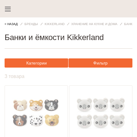
< НАЗАД
БРЕНДЫ
KIKKERLAND
ХРАНЕНИЕ НА КУХНЕ И ДОМА
БАНКИ 
Банки и ёмкости Kikkerland
Категории
Фильтр
3 товара