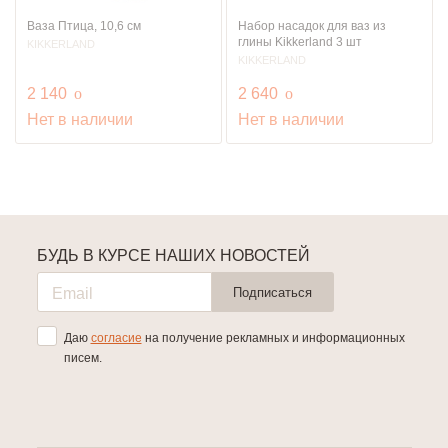
Ваза Птица, 10,6 см
Набор насадок для ваз из
глины Kikkerland 3 шт
KIKKERLAND
KIKKERLAND
руб.
руб.
2 140
o
2 640
o
Нет в наличии
Нет в наличии
БУДЬ В КУРСЕ НАШИХ НОВОСТЕЙ
Подписаться
Даю
согласие
на получение рекламных и информационных
писем.