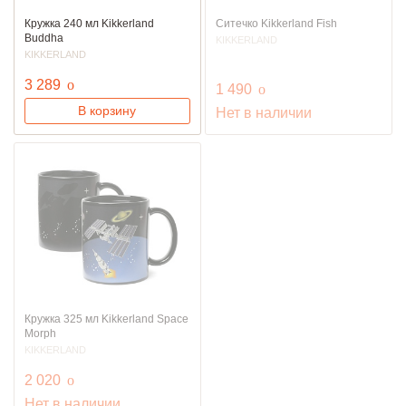
Кружка 240 мл Kikkerland
Ситечко Kikkerland Fish
Buddha
KIKKERLAND
KIKKERLAND
руб.
3 289
o
руб.
1 490
o
В корзину
Нет в наличии
Кружка 325 мл Kikkerland Space
Morph
KIKKERLAND
руб.
2 020
o
Нет в наличии