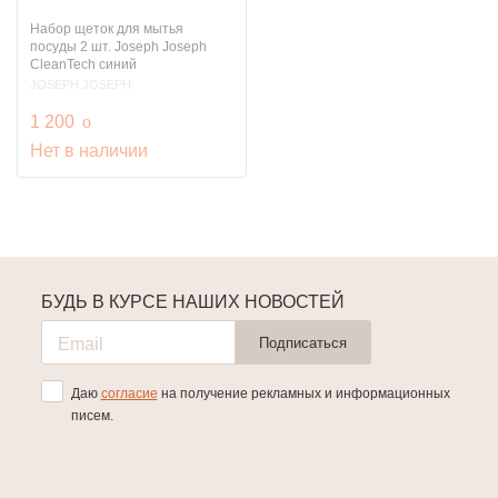
Набор щеток для мытья
посуды 2 шт. Joseph Joseph
CleanTech синий
JOSEPH JOSEPH
руб.
1 200
o
Нет в наличии
БУДЬ В КУРСЕ НАШИХ НОВОСТЕЙ
Подписаться
Даю
согласие
на получение рекламных и информационных
писем.