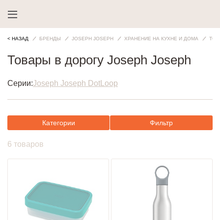
< НАЗАД
БРЕНДЫ
JOSEPH JOSEPH
ХРАНЕНИЕ НА КУХНЕ И ДОМА
ТОВ
Товары в дорогу Joseph Joseph
Серии:
Joseph Joseph Dot
Loop
Категории
Фильтр
6 товаров