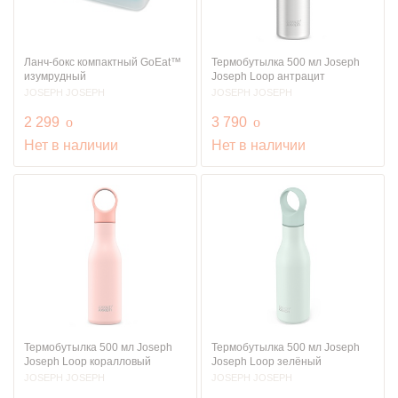
Ланч-бокс компактный GoEat™
Термобутылка 500 мл Joseph
изумрудный
Joseph Loop антрацит
JOSEPH JOSEPH
JOSEPH JOSEPH
руб.
руб.
2 299
o
3 790
o
Нет в наличии
Нет в наличии
Термобутылка 500 мл Joseph
Термобутылка 500 мл Joseph
Joseph Loop коралловый
Joseph Loop зелёный
JOSEPH JOSEPH
JOSEPH JOSEPH