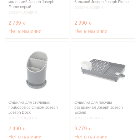
маленький Joseph Joseph
большой Joseph Joseph Flume
Flume серый
JOSEPH JOSEPH
JOSEPH JOSEPH
руб.
руб.
2 739
o
2 990
o
Нет в наличии
Нет в наличии
Сушилка для столовых
Сушилка для посуды
приборов со сливом Joseph
раздвижная Joseph Joseph
Joseph Dock
Extend
JOSEPH JOSEPH
JOSEPH JOSEPH
руб.
руб.
2 490
o
9 779
o
Нет в наличии
Нет в наличии