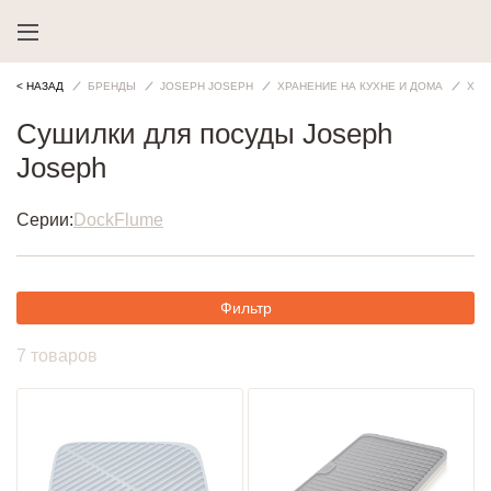
< НАЗАД
БРЕНДЫ
JOSEPH JOSEPH
ХРАНЕНИЕ НА КУХНЕ И ДОМА
ХРА
Сушилки для посуды Joseph
Joseph
Серии:
Dock
Flume
Фильтр
7 товаров