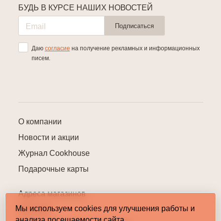
БУДЬ В КУРСЕ НАШИХ НОВОСТЕЙ
Подписаться
Даю
согласие
на получение рекламных и информационных
писем.
О компании
Новости и акции
Журнал Cookhouse
Подарочные карты
Адреса магазинов
Мы используем cookies для улучшения работы и
Контакты
анализа посещаемости сайта.