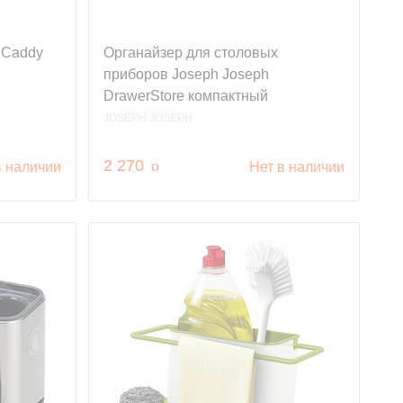
 Caddy
Органайзер для столовых
приборов Joseph Joseph
DrawerStore компактный
JOSEPH JOSEPH
руб.
2 270
o
в наличии
Нет в наличии