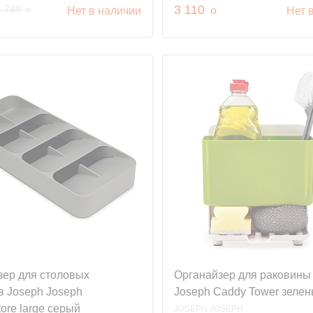
.
руб.
руб.
3 110
o
1 749
o
Нет в наличии
Нет 
зер для столовых
Органайзер для раковины
в Joseph Joseph
Joseph Caddy Tower зеле
ore large серый
JOSEPH JOSEPH