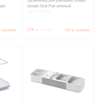
Органайзер для раковины Joseph
eph
Joseph Sink Pod зеленый
JOSEPH JOSEPH
руб.
175
o
руб.
1 749
o
в наличии
Нет в наличии