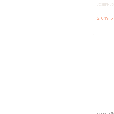
JOSEPH J
р
2 849
o