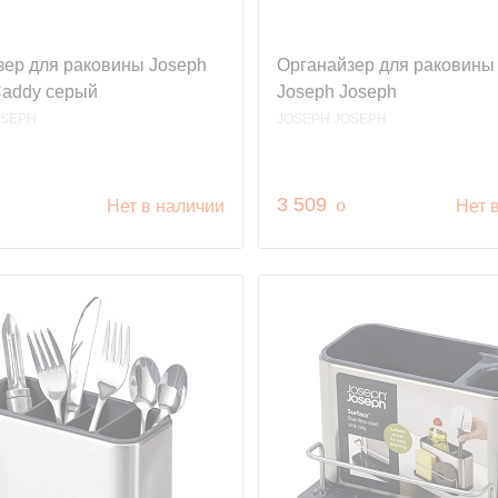
зер для раковины Joseph
Органайзер для раковины
Caddy серый
Joseph Joseph
OSEPH
JOSEPH JOSEPH
уб.
руб.
3 509
o
Нет в наличии
Нет 