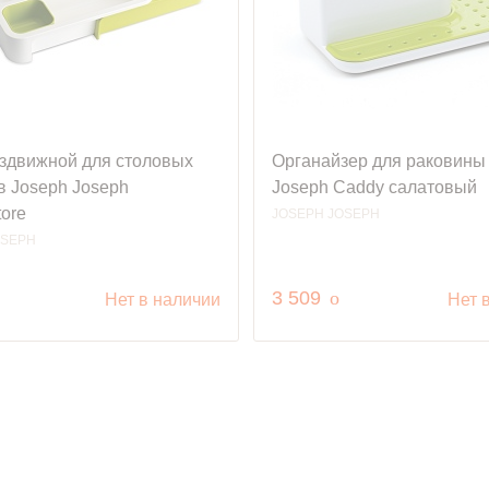
аздвижной для столовых
Органайзер для раковины
в Joseph Joseph
Joseph Caddy салатовый
ore
JOSEPH JOSEPH
OSEPH
уб.
руб.
3 509
o
Нет в наличии
Нет 