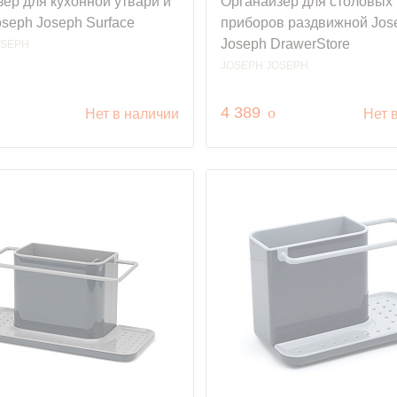
ер для кухонной утвари и
Органайзер для столовых
seph Joseph Surface
приборов раздвижной Jos
Joseph DrawerStore
OSEPH
JOSEPH JOSEPH
уб.
руб.
4 389
o
Нет в наличии
Нет 