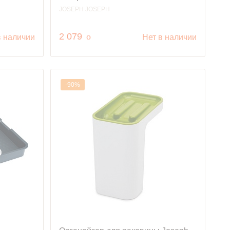
JOSEPH JOSEPH
руб.
2 079
o
в наличии
Нет в наличии
-90%