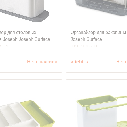
зер для столовых
Органайзер для раковины
 Joseph Joseph Surface
Joseph Surface
OSEPH
JOSEPH JOSEPH
уб.
руб.
3 949
o
Нет в наличии
Нет 