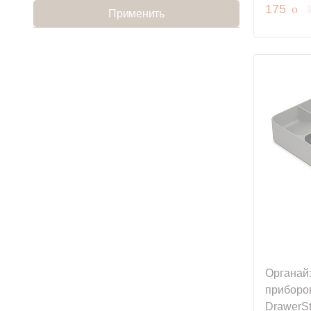
руб
175
o
Применить
Органай
приборо
DrawerSt