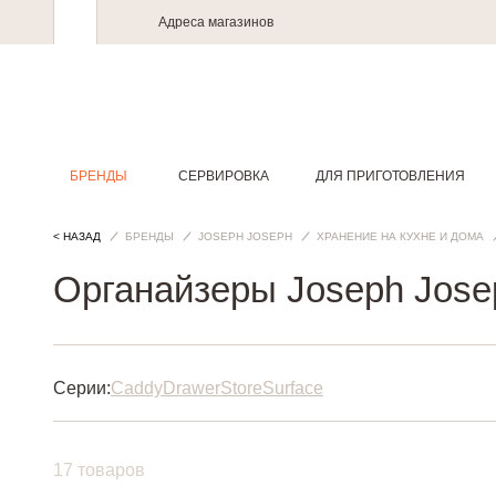
Адреса магазинов
БРЕНДЫ
СЕРВИРОВКА
ДЛЯ ПРИГОТОВЛЕНИЯ
< НАЗАД
БРЕНДЫ
JOSEPH JOSEPH
ХРАНЕНИЕ НА КУХНЕ И ДОМА
Органайзеры Joseph Jose
Серии:
Caddy
DrawerStore
Surface
17 товаров