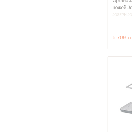
Органайз
ножей Jo
JOSEPH J
р
5 709
o