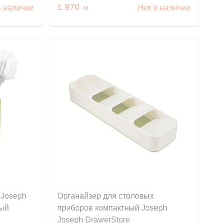
руб.
1 970
o
в наличии
Нет в наличии
 Joseph
Органайзер для столовых
ный
приборов компактный Joseph
Joseph DrawerStore