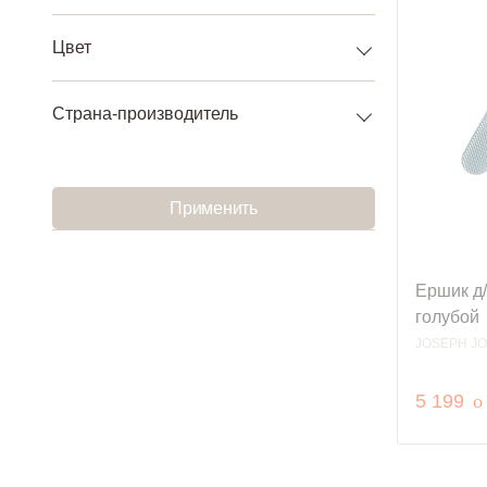
Цвет
Страна-производитель
Применить
Ершик д/
голубой
JOSEPH J
р
5 199
o