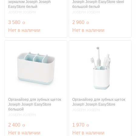
зеркалом Joseph Joseph
Joseph Joseph EasyStore steel
EasyStore белый
большой белый
JOSEPH JOSEPH
JOSEPH JOSEPH
руб.
руб.
3 580
o
2 960
o
Нет в наличии
Нет в наличии
Органайзер для зубных щеток
Органайзер для зубных щеток
Joseph Joseph EasyStore
Joseph Joseph EasyStore
большой
JOSEPH JOSEPH
JOSEPH JOSEPH
руб.
руб.
2 400
o
1 970
o
Нет в наличии
Нет в наличии