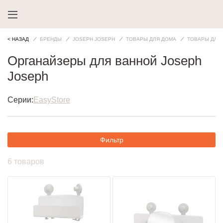
< НАЗАД
БРЕНДЫ
JOSEPH JOSEPH
ТОВАРЫ ДЛЯ ДОМА
ТОВАРЫ ДЛЯ
Органайзеры для ванной Joseph
Joseph
Серии:
EasyStore
Фильтр
6 товаров