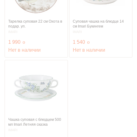
Тарелка суповая 22 см Охота в
Суповая чашка на блюдце 14
подар. уп.
см Imari Букингем
IMARI
IMARI
руб.
руб.
1 990
o
1 540
o
Нет в наличии
Нет в наличии
Чашка суповая с блюдцем 500
мл Imari Летняя сказка
IMARI