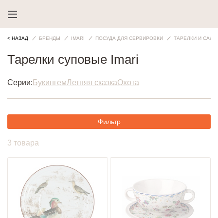
< НАЗАД
БРЕНДЫ
IMARI
ПОСУДА ДЛЯ СЕРВИРОВКИ
ТАРЕЛКИ И САЛА
Тарелки суповые Imari
Серии:
Букингем
Летняя сказка
Охота
Фильтр
3 товара