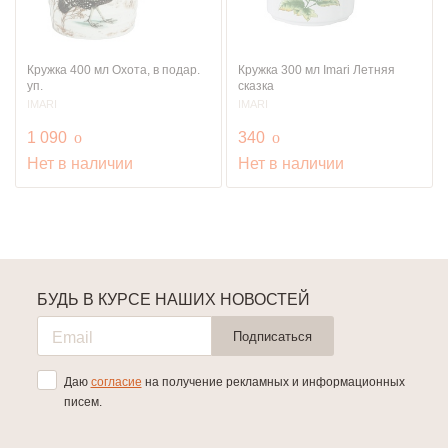
Кружка 400 мл Охота, в подар.
Кружка 300 мл Imari Летняя
уп.
сказка
IMARI
IMARI
руб.
руб.
1 090
o
340
o
Нет в наличии
Нет в наличии
БУДЬ В КУРСЕ НАШИХ НОВОСТЕЙ
Подписаться
Даю
согласие
на получение рекламных и информационных
писем.