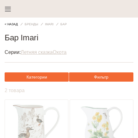
< НАЗАД
БРЕНДЫ
IMARI
БАР
Бар Imari
Серии:
Летняя сказка
Охота
Категории
Фильтр
2 товара