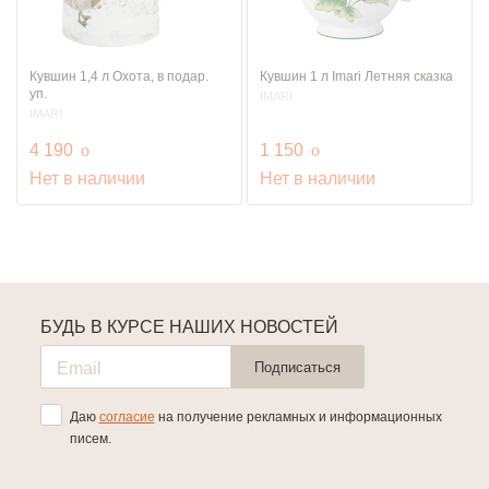
Кувшин 1,4 л Охота, в подар.
Кувшин 1 л Imari Летняя сказка
уп.
IMARI
IMARI
руб.
руб.
4 190
o
1 150
o
Нет в наличии
Нет в наличии
БУДЬ В КУРСЕ НАШИХ НОВОСТЕЙ
Подписаться
Даю
согласие
на получение рекламных и информационных
писем.