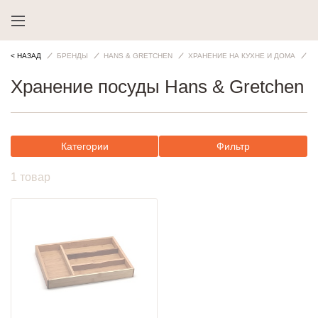
< НАЗАД
БРЕНДЫ
HANS & GRETCHEN
ХРАНЕНИЕ НА КУХНЕ И ДОМА
Х
Хранение посуды Hans & Gretchen
Категории
Фильтр
1 товар