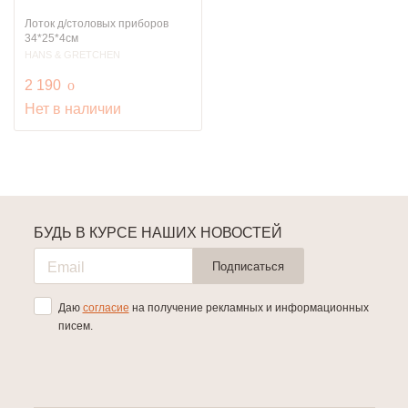
Лоток д/столовых приборов
34*25*4см
HANS & GRETCHEN
руб.
2 190
o
Нет в наличии
БУДЬ В КУРСЕ НАШИХ НОВОСТЕЙ
Подписаться
Даю
согласие
на получение рекламных и информационных
писем.