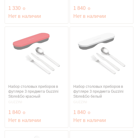
руб.
руб.
1 330
o
1 840
o
Нет в наличии
Нет в наличии
Набор столовых приборов в
Набор столовых приборов в
футляре 3 предмета Guzzini
футляре 3 предмета Guzzini
Store&Go красный
Store&Go белый
GUZZINI
GUZZINI
руб.
руб.
1 840
o
1 840
o
Нет в наличии
Нет в наличии