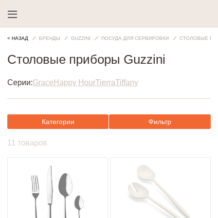
< НАЗАД
БРЕНДЫ
GUZZINI
ПОСУДА ДЛЯ СЕРВИРОВКИ
СТОЛОВЫЕ ПР
Столовые приборы Guzzini
Серии:
Grace
Happy Hour
Tierra
Tiffany
Категории
Фильтр
11 товаров