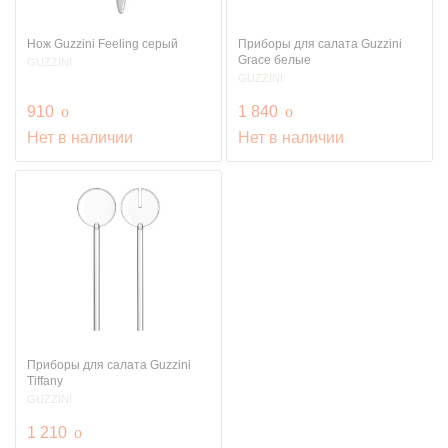
Нож Guzzini Feeling серый
Приборы для салата Guzzini
Grace белые
GUZZINI
GUZZINI
руб.
руб.
910
o
1 840
o
Нет в наличии
Нет в наличии
Приборы для салата Guzzini
Tiffany
GUZZINI
руб.
1 210
o