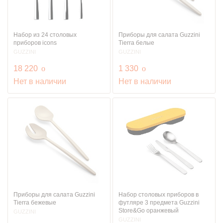
Набор из 24 столовых
Приборы для салата Guzzini
приборов icons
Tierra белые
GUZZINI
GUZZINI
руб.
руб.
18 220
o
1 330
o
Нет в наличии
Нет в наличии
Приборы для салата Guzzini
Набор столовых приборов в
Tierra бежевые
футляре 3 предмета Guzzini
Store&Go оранжевый
GUZZINI
GUZZINI