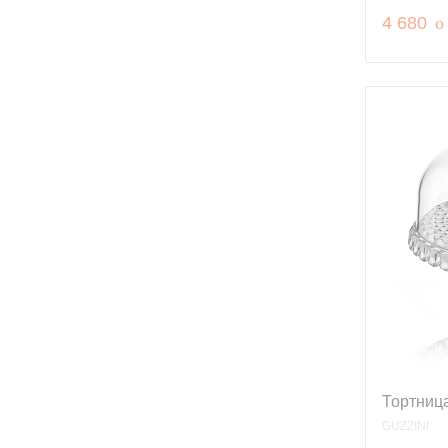
р
4 680
o
Тортница
GUZZINI