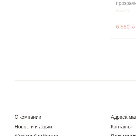
прозрач
GUZZINI
р
6 580
o
О компании
Адреса ма
Новости и акции
Контакты