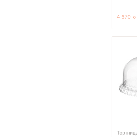
р
4 670
o
Тортница