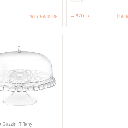
GUZZINI
уб.
руб.
4 670
o
Нет в наличии
Нет 
 Guzzini Tiffany