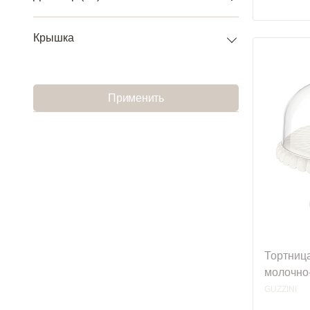
Крышка
Применить
Тортница
молочно
GUZZINI