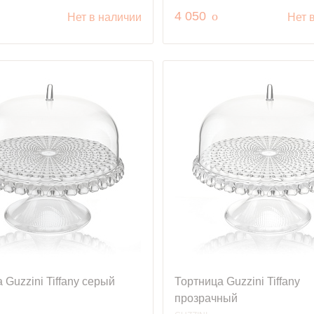
уб.
руб.
4 050
o
Нет в наличии
Нет 
 Guzzini Tiffany серый
Тортница Guzzini Tiffany
прозрачный