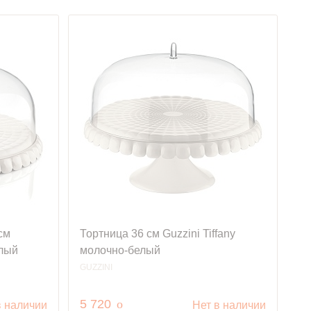
см
Тортница 36 см Guzzini Tiffany
елый
молочно-белый
GUZZINI
руб.
5 720
o
в наличии
Нет в наличии