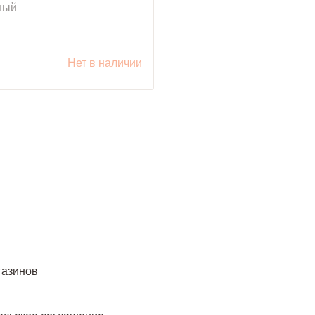
ный
уб.
Нет в наличии
газинов