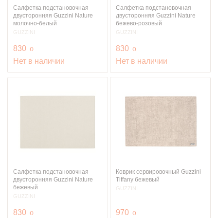
Салфетка подстановочная
Салфетка подстановочная
двусторонняя Guzzini Nature
двусторонняя Guzzini Nature
молочно-белый
бежево-розовый
GUZZINI
GUZZINI
руб.
руб.
830
o
830
o
Нет в наличии
Нет в наличии
Салфетка подстановочная
Коврик сервировочный Guzzini
двусторонняя Guzzini Nature
Tiffany бежевый
бежевый
GUZZINI
GUZZINI
руб.
руб.
830
o
970
o