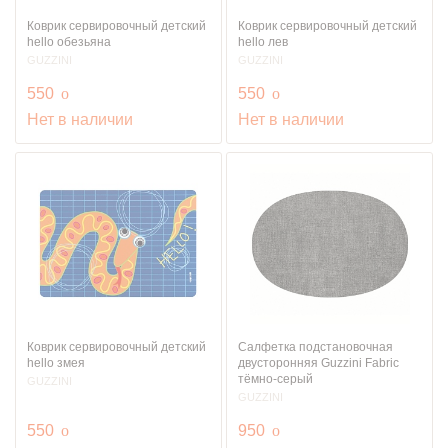
Коврик сервировочный детский
Коврик сервировочный детский
hello обезьяна
hello лев
GUZZINI
GUZZINI
руб.
руб.
550
o
550
o
Нет в наличии
Нет в наличии
Коврик сервировочный детский
Салфетка подстановочная
hello змея
двусторонняя Guzzini Fabric
тёмно-серый
GUZZINI
GUZZINI
руб.
руб.
550
o
950
o