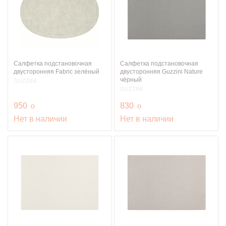
Салфетка подстановочная
Салфетка подстановочная
двусторонняя Fabric зелёный
двусторонняя Guzzini Nature
чёрный
GUZZINI
GUZZINI
руб.
руб.
950
o
830
o
Нет в наличии
Нет в наличии