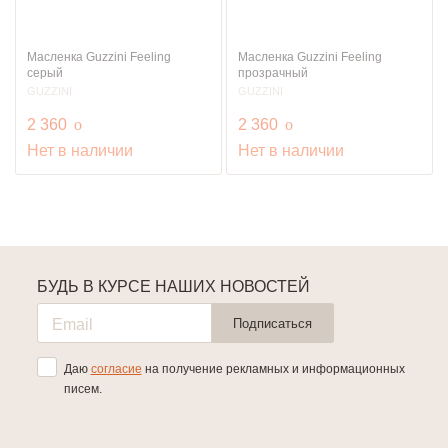
Масленка Guzzini Feeling
Масленка Guzzini Feeling
серый
прозрачный
GUZZINI
GUZZINI
руб.
руб.
2 360
o
2 360
o
Нет в наличии
Нет в наличии
БУДЬ В КУРСЕ НАШИХ НОВОСТЕЙ
Подписаться
Даю
согласие
на получение рекламных и информационных
писем.