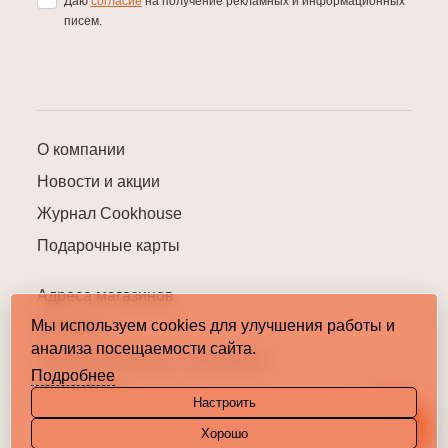
Даю
согласие
на получение рекламных и информационных
писем.
О компании
Новости и акции
Журнал Cookhouse
Подарочные карты
Адреса магазинов
Мы используем cookies для улучшения работы и
Контакты
анализа посещаемости сайта.
Пользовательское соглашение
Подробнее
Карта сайта
Настроить
Хорошо