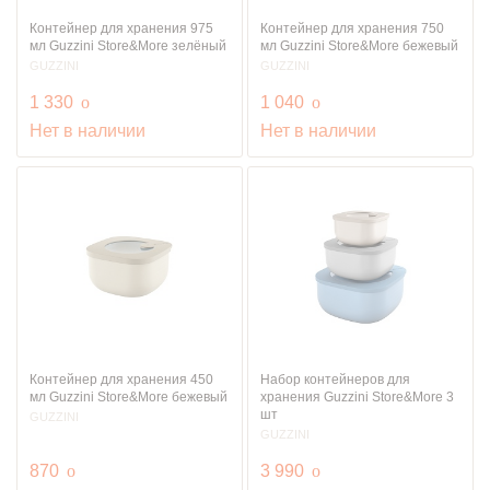
Контейнер для хранения 975
Контейнер для хранения 750
мл Guzzini Store&More зелёный
мл Guzzini Store&More бежевый
GUZZINI
GUZZINI
руб.
руб.
1 330
o
1 040
o
Нет в наличии
Нет в наличии
Контейнер для хранения 450
Набор контейнеров для
мл Guzzini Store&More бежевый
хранения Guzzini Store&More 3
шт
GUZZINI
GUZZINI
руб.
руб.
870
o
3 990
o