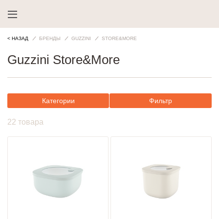
< НАЗАД
БРЕНДЫ
GUZZINI
STORE&MORE
Guzzini Store&More
Категории
Фильтр
22 товара