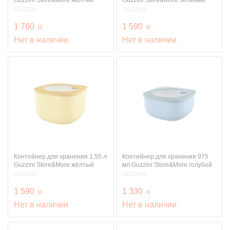
GUZZINI
GUZZINI
руб.
руб.
1 760
o
1 590
o
Нет в наличии
Нет в наличии
Контейнер для хранения 1,55 л
Контейнер для хранения 975
Guzzini Store&More жёлтый
мл Guzzini Store&More голубой
GUZZINI
GUZZINI
руб.
руб.
1 590
o
1 330
o
Нет в наличии
Нет в наличии