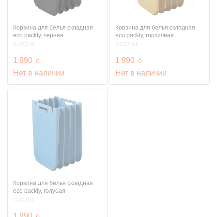
Корзина для белья складная
Корзина для белья складная
eco packly, черная
eco packly, горчичная
GUZZINI
GUZZINI
руб.
руб.
1 990
o
1 990
o
Нет в наличии
Нет в наличии
Корзина для белья складная
eco packly, голубая
GUZZINI
руб.
1 990
o