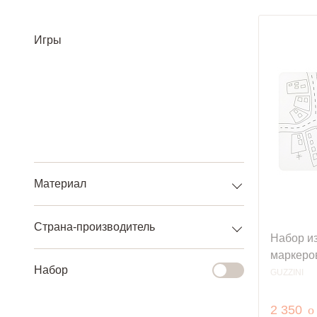
Игры
Материал
Страна-производитель
Набор из
маркеров
Набор
GUZZINI
р
2 350
o