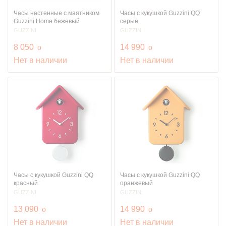
Часы настенные с маятником
Часы с кукушкой Guzzini QQ
Guzzini Home бежевый
серые
GUZZINI
GUZZINI
руб.
руб.
8 050
o
14 990
o
Нет в наличии
Нет в наличии
Часы с кукушкой Guzzini QQ
Часы с кукушкой Guzzini QQ
красный
оранжевый
GUZZINI
GUZZINI
руб.
руб.
13 090
o
14 990
o
Нет в наличии
Нет в наличии