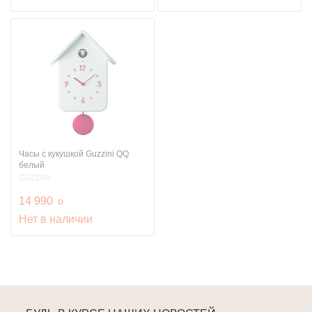
Часы с кукушкой Guzzini QQ
белый
GUZZINI
руб.
14 990
o
Нет в наличии