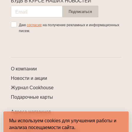
БУДЬ В КУРСЕ НАШИХ НОВОСТЕЙ
Подписаться
Даю
согласие
на получение рекламных и информационных
писем.
О компании
Новости и акции
Журнал Cookhouse
Подарочные карты
Адреса магазинов
Мы используем cookies для улучшения работы и
Контакты
анализа посещаемости сайта.
Пользовательское соглашение