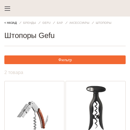
< НАЗАД
БРЕНДЫ
GEFU
БАР
АКСЕССУАРЫ
ШТОПОРЫ
Штопоры Gefu
Фильтр
2 товара