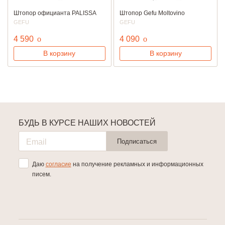
Штопор официанта PALISSA
Штопор Gefu Moltovino
GEFU
GEFU
руб.
руб.
4 590
o
4 090
o
В корзину
В корзину
БУДЬ В КУРСЕ НАШИХ НОВОСТЕЙ
Подписаться
Даю
согласие
на получение рекламных и информационных
писем.