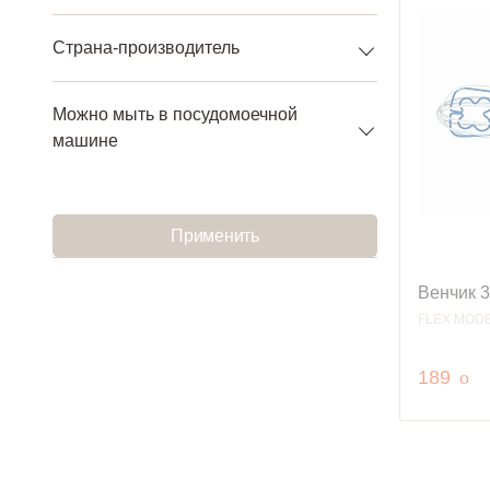
Страна-производитель
Можно мыть в посудомоечной
машине
Применить
Венчик 3
FLEX MOD
руб
189
o