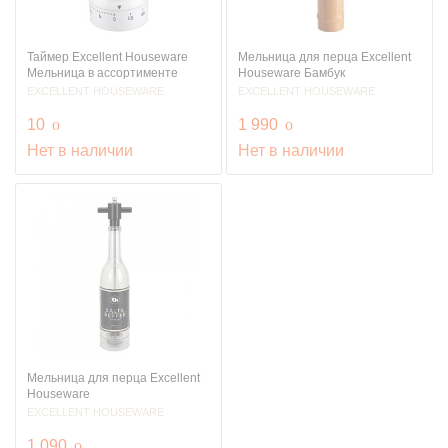
Таймер Excellent Houseware
Мельница для перца Excellent
Мельница в ассортименте
Houseware Бамбук
EXCELLENT HOUSEWARE
EXCELLENT HOUSEWARE
руб.
руб.
10
o
1 990
o
Нет в наличии
Нет в наличии
Мельница для перца Excellent
Houseware
EXCELLENT HOUSEWARE
руб.
1 090
o