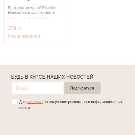
Вентилятор малый Excellent
Houseware в ассортименте
EXCELLENT HOUSEWARE
руб.
279
o
Нет в наличии
БУДЬ В КУРСЕ НАШИХ НОВОСТЕЙ
Подписаться
Даю
согласие
на получение рекламных и информационных
писем.