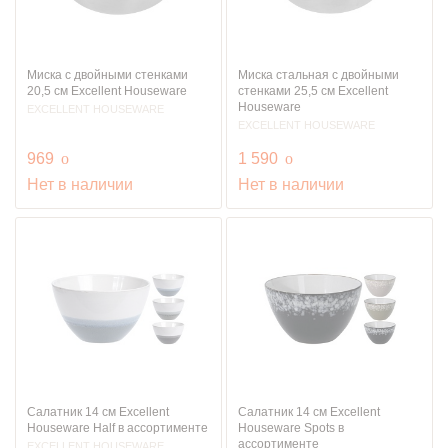
Миска с двойными стенками
Миска стальная с двойными
20,5 см Excellent Houseware
стенками 25,5 см Excellent
Houseware
EXCELLENT HOUSEWARE
EXCELLENT HOUSEWARE
руб.
руб.
969
o
1 590
o
Нет в наличии
Нет в наличии
Салатник 14 см Excellent
Салатник 14 см Excellent
Houseware Half в ассортименте
Houseware Spots в
ассортименте
EXCELLENT HOUSEWARE