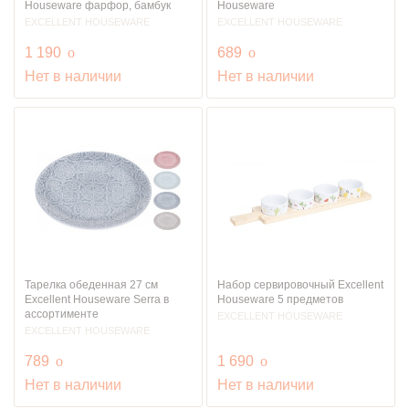
Houseware фарфор, бамбук
Houseware
EXCELLENT HOUSEWARE
EXCELLENT HOUSEWARE
руб.
руб.
1 190
o
689
o
Нет в наличии
Нет в наличии
Тарелка обеденная 27 см
Набор сервировочный Excellent
Excellent Houseware Serra в
Houseware 5 предметов
ассортименте
EXCELLENT HOUSEWARE
EXCELLENT HOUSEWARE
руб.
руб.
789
o
1 690
o
Нет в наличии
Нет в наличии