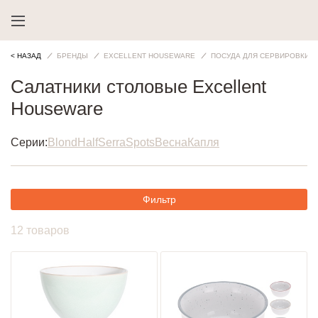
< НАЗАД
БРЕНДЫ
EXCELLENT HOUSEWARE
ПОСУДА ДЛЯ СЕРВИРОВКИ
Салатники столовые Excellent
Houseware
Серии:
Blond
Half
Serra
Spots
Весна
Капля
Фильтр
12 товаров