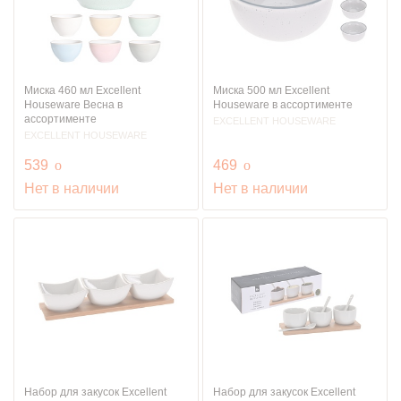
Миска 460 мл Excellent
Миска 500 мл Excellent
Houseware Весна в
Houseware в ассортименте
ассортименте
EXCELLENT HOUSEWARE
EXCELLENT HOUSEWARE
руб.
руб.
539
o
469
o
Нет в наличии
Нет в наличии
Набор для закусок Excellent
Набор для закусок Excellent