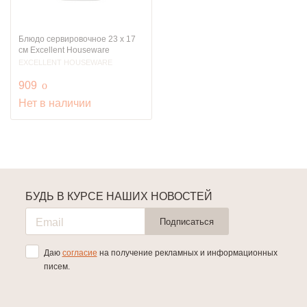
Блюдо сервировочное 23 х 17
см Excellent Houseware
EXCELLENT HOUSEWARE
руб.
909
o
Нет в наличии
БУДЬ В КУРСЕ НАШИХ НОВОСТЕЙ
Подписаться
Даю
согласие
на получение рекламных и информационных
писем.