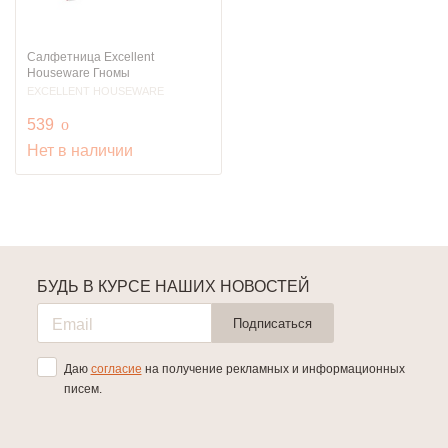
Салфетница Excellent
Houseware Гномы
EXCELLENT HOUSEWARE
руб.
539
o
Нет в наличии
БУДЬ В КУРСЕ НАШИХ НОВОСТЕЙ
Подписаться
Даю
согласие
на получение рекламных и информационных
писем.