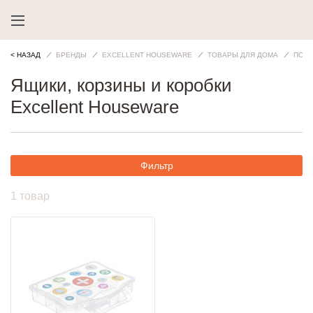
< НАЗАД
БРЕНДЫ
EXCELLENT HOUSEWARE
ТОВАРЫ ДЛЯ ДОМА
ПОРЯ
Ящики, корзины и коробки
Excellent Houseware
Фильтр
1 товар