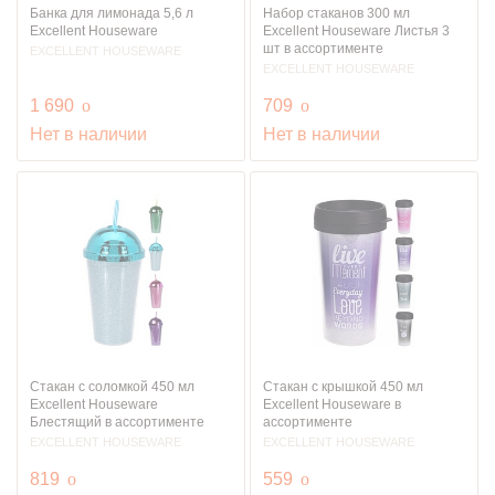
Банка для лимонада 5,6 л
Набор стаканов 300 мл
Excellent Houseware
Excellent Houseware Листья 3
шт в ассортименте
EXCELLENT HOUSEWARE
EXCELLENT HOUSEWARE
руб.
руб.
1 690
o
709
o
Нет в наличии
Нет в наличии
Стакан с соломкой 450 мл
Стакан с крышкой 450 мл
Excellent Houseware
Excellent Houseware в
Блестящий в ассортименте
ассортименте
EXCELLENT HOUSEWARE
EXCELLENT HOUSEWARE
руб.
руб.
819
o
559
o