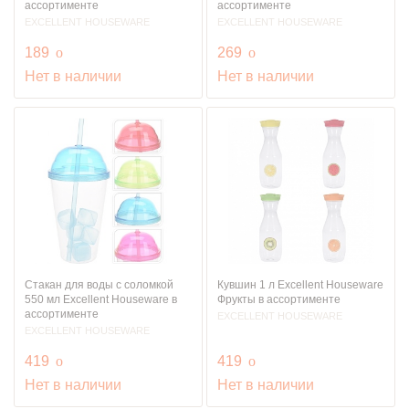
ассортименте
ассортименте
EXCELLENT HOUSEWARE
EXCELLENT HOUSEWARE
руб.
руб.
189
o
269
o
Нет в наличии
Нет в наличии
Стакан для воды с соломкой
Кувшин 1 л Excellent Houseware
550 мл Excellent Houseware в
Фрукты в ассортименте
ассортименте
EXCELLENT HOUSEWARE
EXCELLENT HOUSEWARE
руб.
руб.
419
o
419
o
Нет в наличии
Нет в наличии