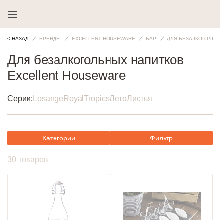
< НАЗАД
БРЕНДЫ
EXCELLENT HOUSEWARE
БАР
ДЛЯ БЕЗАЛКОГОЛЬН
Для безалкогольных напитков
Excellent Houseware
Серии:
Losange
Royal
Tropics
Лето
Листья
Категории
Фильтр
30 товаров