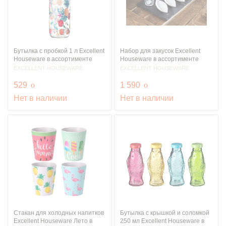
Бутылка с пробкой 1 л Excellent
Набор для закусок Excellent
Houseware в ассортименте
Houseware в ассортименте
EXCELLENT HOUSEWARE
EXCELLENT HOUSEWARE
руб.
руб.
529
o
1 590
o
Нет в наличии
Нет в наличии
Стакан для холодных напитков
Бутылка с крышкой и соломкой
Excellent Houseware Лето в
250 мл Excellent Houseware в