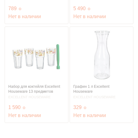
руб.
руб.
789
o
5 490
o
Нет в наличии
Нет в наличии
Набор для коктейля Excellent
Графин 1 л Excellent
Houseware 13 предметов
Houseware
EXCELLENT HOUSEWARE
EXCELLENT HOUSEWARE
руб.
руб.
1 590
o
329
o
Нет в наличии
Нет в наличии