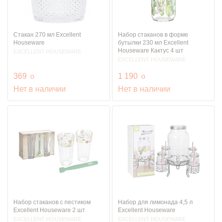
Стакан 270 мл Excellent
Набор стаканов в форме
Houseware
бутылки 230 мл Excellent
Houseware Кактус 4 шт
EXCELLENT HOUSEWARE
EXCELLENT HOUSEWARE
руб.
руб.
369
o
1 190
o
Нет в наличии
Нет в наличии
Набор стаканов с пестиком
Набор для лимонада 4,5 л
Excellent Houseware 2 шт
Excellent Houseware
EXCELLENT HOUSEWARE
EXCELLENT HOUSEWARE