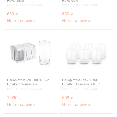
Royal Silver
Royal Gold
EXCELLENT HOUSEWARE
EXCELLENT HOUSEWARE
руб.
руб.
639
o
639
o
Нет в наличии
Нет в наличии
Набор стаканов 6 шт 375 мл
Набор стаканов 250 мл
Excellent Houseware
Excellent Houseware 6 шт
EXCELLENT HOUSEWARE
EXCELLENT HOUSEWARE
руб.
руб.
1 090
o
899
o
Нет в наличии
Нет в наличии