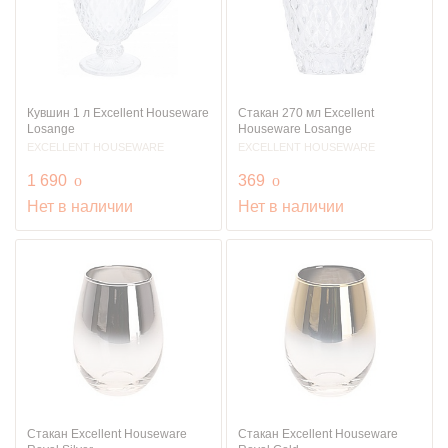
Кувшин 1 л Excellent Houseware
Стакан 270 мл Excellent
Losange
Houseware Losange
EXCELLENT HOUSEWARE
EXCELLENT HOUSEWARE
руб.
руб.
1 690
o
369
o
Нет в наличии
Нет в наличии
Стакан Excellent Houseware
Стакан Excellent Houseware