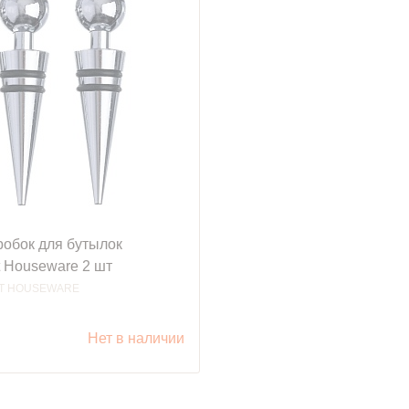
робок для бутылок
t Houseware 2 шт
T HOUSEWARE
.
Нет в наличии