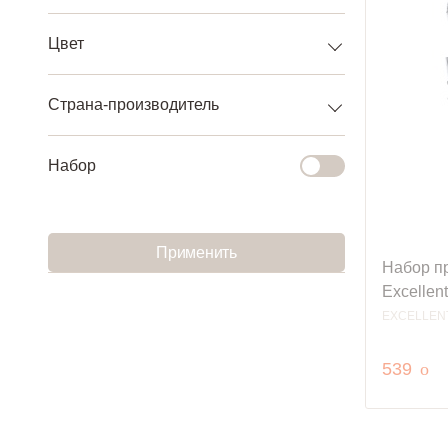
Цвет
Страна-производитель
Набор
Применить
Набор п
Excellen
EXCELLEN
руб
539
o