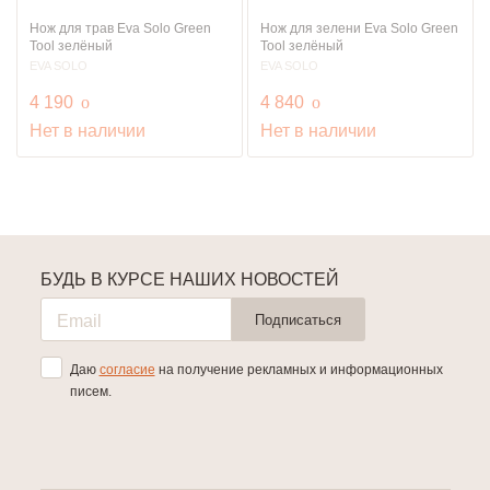
Нож для трав Eva Solo Green
Нож для зелени Eva Solo Green
Tool зелёный
Tool зелёный
EVA SOLO
EVA SOLO
руб.
руб.
4 190
o
4 840
o
Нет в наличии
Нет в наличии
БУДЬ В КУРСЕ НАШИХ НОВОСТЕЙ
Подписаться
Даю
согласие
на получение рекламных и информационных
писем.