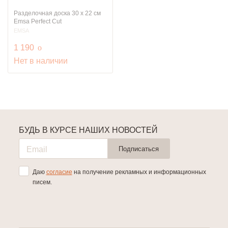
Разделочная доска 30 х 22 см
Emsa Perfect Cut
EMSA
руб.
1 190
o
Нет в наличии
БУДЬ В КУРСЕ НАШИХ НОВОСТЕЙ
Подписаться
Даю
согласие
на получение рекламных и информационных
писем.