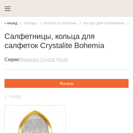
< НАЗАД
БРЕНДЫ
CRYSTALITE BOHEMIA
ПОСУДА ДЛЯ СЕРВИРОВКИ
П
Салфетницы, кольца для
салфеток Crystalite Bohemia
Серии:
Фелиция Crystal Heart
Фильтр
1 товар