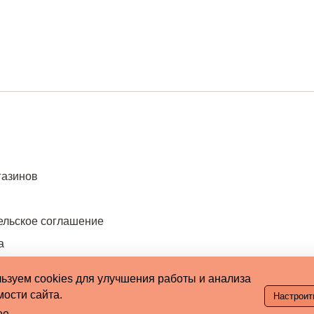
газинов
ельское соглашение
а
ьзуем cookies для улучшения работы и анализа
ости сайта.
Настроит
ее