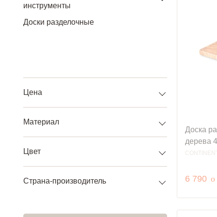
инструменты
Доски разделочные
Цена
Материал
Доска ра
дерева 4
Цвет
CONTINEN
р
6 790
o
Страна-производитель