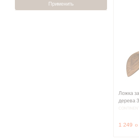
Применить
Ложка за
дерева 3
CONTINEN
р
1 249
o