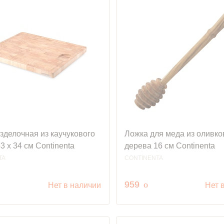
зделочная из каучукового
Ложка для меда из оливко
3 х 34 см Continenta
дерева 16 см Continenta
TA
CONTINENTA
уб.
руб.
959
o
Нет в наличии
Нет 