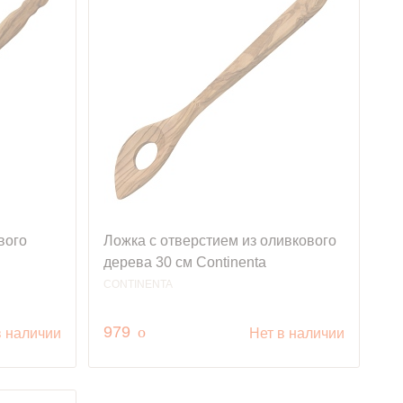
вого
Ложка с отверстием из оливкового
дерева 30 см Continenta
CONTINENTA
руб.
979
o
в наличии
Нет в наличии