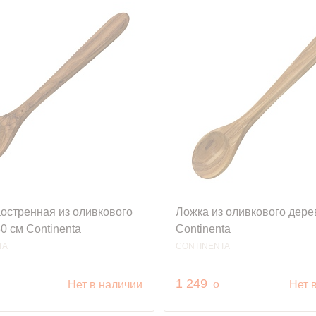
остренная из оливкового
Ложка из оливкового дере
0 см Continenta
Continenta
TA
CONTINENTA
уб.
руб.
1 249
o
Нет в наличии
Нет 