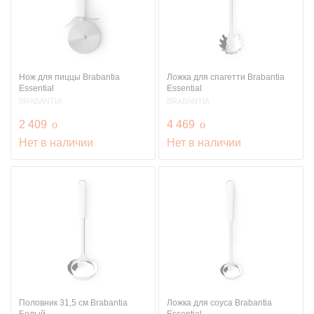
Нож для пиццы Brabantia
Ложка для спагетти Brabantia
Essential
Essential
BRABANTIA
BRABANTIA
руб.
руб.
2 409
o
4 469
o
Нет в наличии
Нет в наличии
Половник 31,5 см Brabantia
Ложка для соуса Brabantia
Белый
Essential