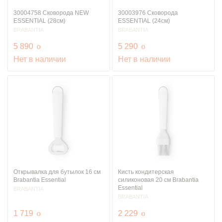
30004758 Сковорода NEW
30003976 Сковорода
ESSENTIAL (28см)
ESSENTIAL (24см)
BRABANTIA
BRABANTIA
руб.
руб.
5 890
o
5 290
o
Нет в наличии
Нет в наличии
Открывалка для бутылок 16 см
Кисть кондитерская
Brabantia Essential
силиконовая 20 см Brabantia
Essential
BRABANTIA
BRABANTIA
руб.
руб.
1 719
o
2 229
o