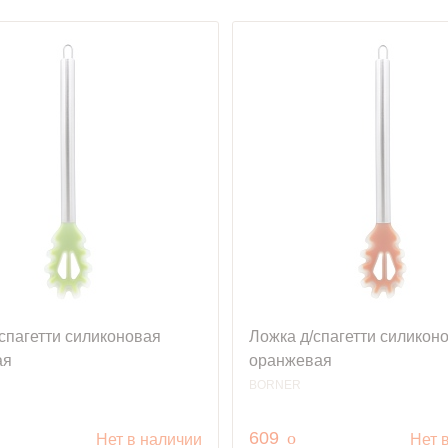
спагетти силиконовая
Ложка д/спагетти силикон
ая
оранжевая
BORNER
.
руб.
609
o
Нет в наличии
Нет 