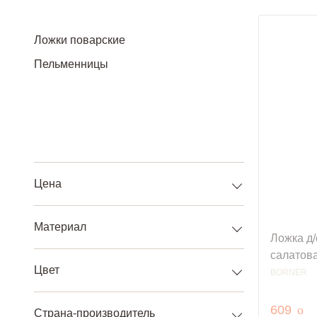
Ложки поварские
Пельменницы
Цена
Материал
Ложка д/
салатов
Цвет
BORNER
руб
609
o
Страна-производитель