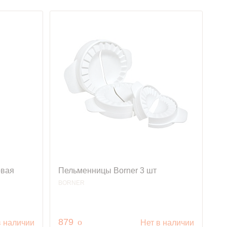
овая
Пельменницы Borner 3 шт
BORNER
руб.
879
o
в наличии
Нет в наличии