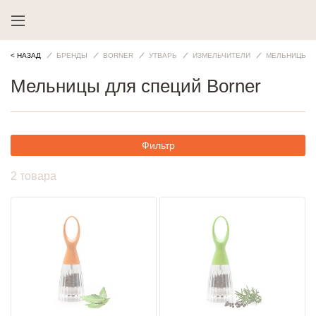
< НАЗАД
БРЕНДЫ
BORNER
УТВАРЬ
ИЗМЕЛЬЧИТЕЛИ
МЕЛЬНИЦЫ Д
Мельницы для специй Borner
Фильтр
2 товара