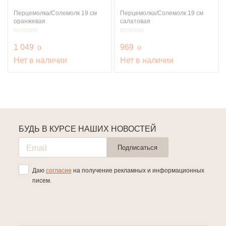
Перцемолка/Солемолк 19 см
Перцемолка/Солемолк 19 см
оранжевая
салатовая
BORNER
BORNER
руб.
руб.
1 049
o
969
o
Нет в наличии
Нет в наличии
БУДЬ В КУРСЕ НАШИХ НОВОСТЕЙ
Подписаться
Даю
согласие
на получение рекламных и информационных
писем.