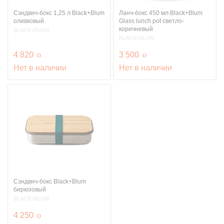
Сэндвич-бокс 1,25 л Black+Blum
Ланч-бокс 450 мл Black+Blum
оливковый
Glass lunch pot светло-
коричневый
BLACK+BLUM
BLACK+BLUM
руб.
руб.
4 820
o
3 500
o
Нет в наличии
Нет в наличии
Сэндвич-бокс Black+Blum
бирюзовый
BLACK+BLUM
руб.
4 250
o