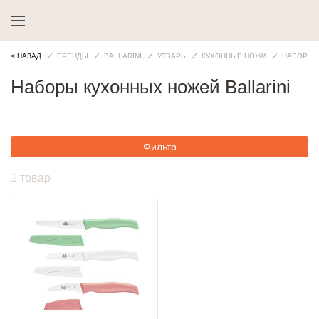
< НАЗАД
БРЕНДЫ
BALLARINI
УТВАРЬ
КУХОННЫЕ НОЖИ
НАБОРЫ 
Наборы кухонных ножей Ballarini
Фильтр
1 товар