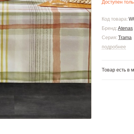
Доступен толь
Код товара:
W
Бренд:
Atenas
Серия:
Trama
подробнее
Товар есть в 