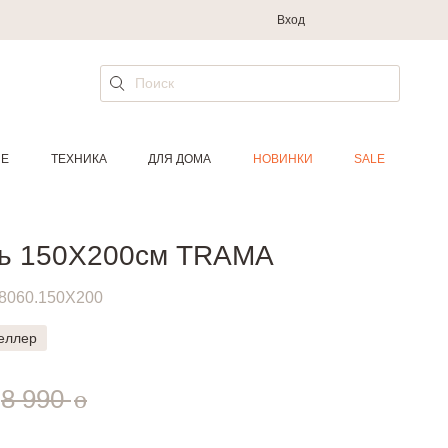
Вход
ИЕ
ТЕХНИКА
ДЛЯ ДОМА
НОВИНКИ
SALE
ть 150X200см TRAMA
8060.150X200
еллер
.
руб.
8 990
o