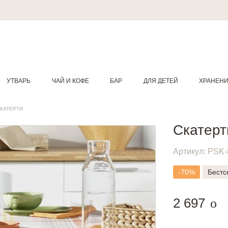
УТВАРЬ
ЧАЙ И КОФЕ
БАР
ДЛЯ ДЕТЕЙ
ХРАНЕН
КАТЕРТИ
Скатер
Артикул:
PSK-
-70%
Бестс
руб
2 697
o