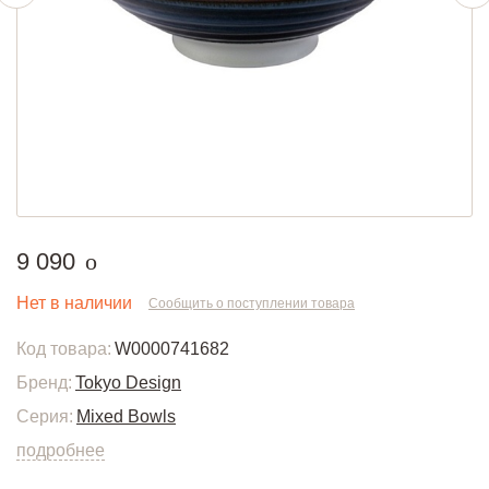
руб.
9 090
o
Нет в наличии
Сообщить о поступлении товара
Код товара:
W0000741682
Бренд:
Tokyo Design
Серия:
Mixed Bowls
подробнее