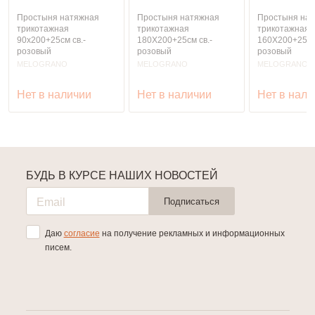
Простыня натяжная
Простыня натяжная
Простыня на
трикотажная
трикотажная
трикотажная
90x200+25см св.-
180X200+25см св.-
160X200+25см 
розовый
розовый
розовый
MELOGRANO
MELOGRANO
MELOGRANO
Нет в наличии
Нет в наличии
Нет в нали
БУДЬ В КУРСЕ НАШИХ НОВОСТЕЙ
Подписаться
Даю
согласие
на получение рекламных и информационных
писем.