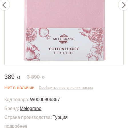
руб.
389
o
руб.
3 890
o
Нет в наличии
Сообщить о поступлении товара
Код товара:
W0000806367
Бренд:
Melograno
Страна производства:
Турция
подробнее