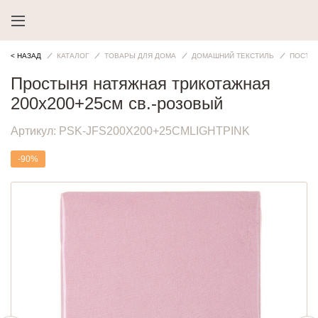
< НАЗАД
КАТАЛОГ
ТОВАРЫ ДЛЯ ДОМА
ДОМАШНИЙ ТЕКСТИЛЬ
ПОСТЕ
Простыня натяжная трикотажная
200x200+25см св.-розовый
Артикул:
PSK-JFS200X200+25СМLIGHTPINK
-90%