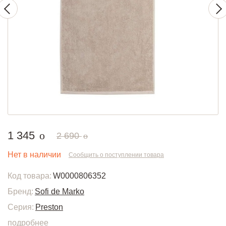
руб.
1 345
o
руб.
2 690
o
Нет в наличии
Сообщить о поступлении товара
Код товара:
W0000806352
Бренд:
Sofi de Marko
Серия:
Preston
подробнее