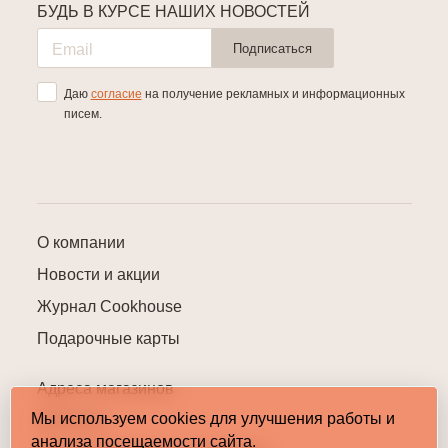
БУДЬ В КУРСЕ НАШИХ НОВОСТЕЙ
Подписаться
Даю
согласие
на получение рекламных и информационных
писем.
О компании
Новости и акции
Журнал Cookhouse
Подарочные карты
Адреса магазинов
Мы используем cookies для улучшения работы и
Контакты
анализа посещаемости сайта.