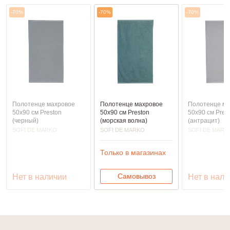
-70%
-70%
-70%
Полотенце махровое
Полотенце махровое
Полотенце ма
50х90 см Preston
50х90 см Preston
50х90 см Pres
(черный)
(морская волна)
(антрацит)
SOFI DE MARKO
SOFI DE MARKO
SOFI DE MARK
Только в магазинах
Самовывоз
Нет в наличии
Нет в нали