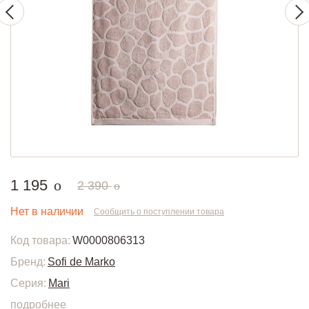
руб.
1 195
o
руб.
2 390
o
Нет в наличии
Сообщить о поступлении товара
Код товара:
W0000806313
Бренд:
Sofi de Marko
Серия:
Mari
подробнее