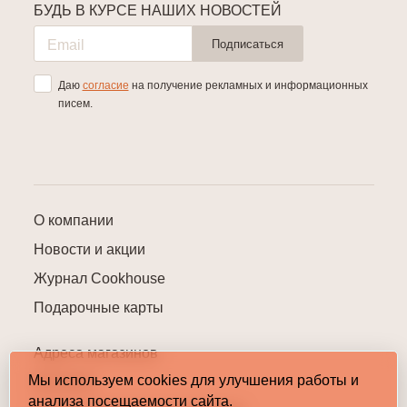
БУДЬ В КУРСЕ НАШИХ НОВОСТЕЙ
Подписаться
Даю
согласие
на получение рекламных и информационных
писем.
О компании
Новости и акции
Журнал Cookhouse
Подарочные карты
Адреса магазинов
Мы используем cookies для улучшения работы и
Контакты
анализа посещаемости сайта.