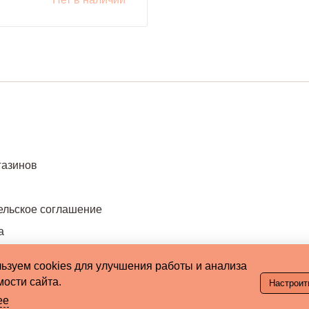
газинов
ельское соглашение
а
ьзуем cookies для улучшения работы и анализа
ости сайта.
Настроит
ее