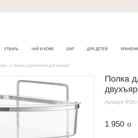
УТВАРЬ
ЧАЙ И КОФЕ
БАР
ДЛЯ ДЕТЕЙ
ХРАНЕН
НАТЫ
ПОЛКИ И ДЕРЖАТЕЛИ ДЛЯ ВАННОЙ
Полка д
двухъяр
Артикул:
PSK-
руб
1 950
o