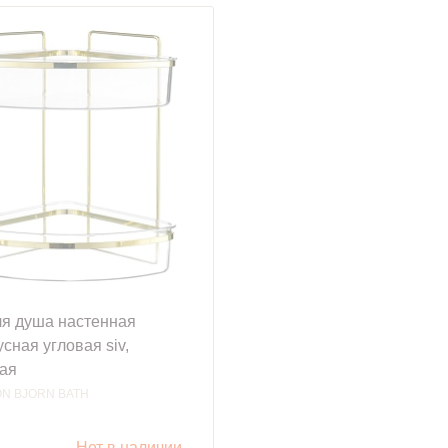
ля душа настенная
сная угловая siv,
тая
N BJORN BATH
Нет в наличии