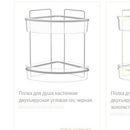
Полка для душа настенная
Полка д
двухъярусная угловая siv, черная
двухъяру
золотис
BERGENSON BJORN BATH
BERGENSO
Нет в наличии