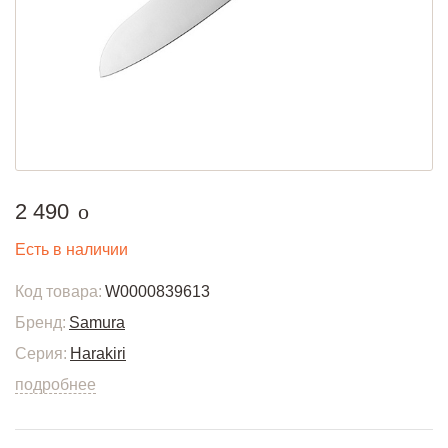
руб.
2 490
o
Есть в наличии
Код товара:
W0000839613
Бренд:
Samura
Серия:
Harakiri
подробнее