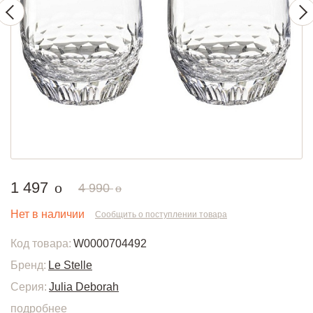
руб.
1 497
o
руб.
4 990
o
Нет в наличии
Сообщить о поступлении товара
Код товара:
W0000704492
Бренд:
Le Stelle
Серия:
Julia Deborah
подробнее