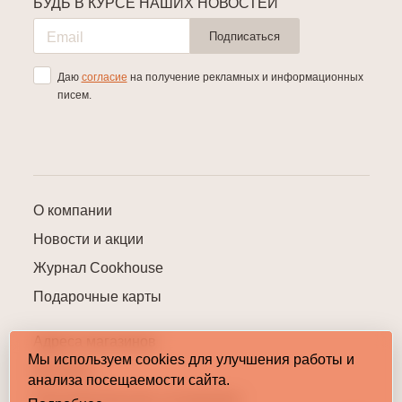
БУДЬ В КУРСЕ НАШИХ НОВОСТЕЙ
Подписаться
Даю
согласие
на получение рекламных и информационных
писем.
О компании
Новости и акции
Журнал Cookhouse
Подарочные карты
Адреса магазинов
Мы используем cookies для улучшения работы и
Контакты
анализа посещаемости сайта.
Пользовательское соглашение