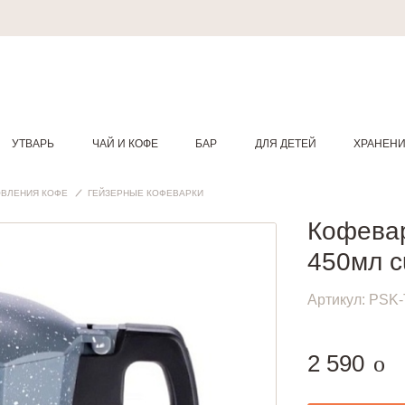
УТВАРЬ
ЧАЙ И КОФЕ
БАР
ДЛЯ ДЕТЕЙ
ХРАНЕН
ОВЛЕНИЯ КОФЕ
ГЕЙЗЕРНЫЕ КОФЕВАРКИ
Кофевар
450мл c
Артикул:
PSK-
руб
2 590
o